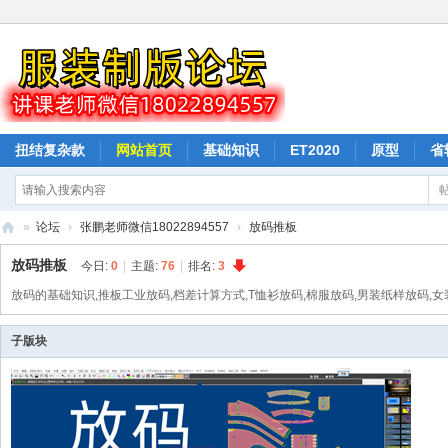
扭结复杂款
网站首页
基础知识
ET2020
原型
省
驳样按样衣打版
纸样下载
排料
»
论坛
›
张鹏老师微信18022894557
›
放码推板
山
放码推板
今日:
0
|
主题:
76
|
排名:
3
本
放码的基础知识,推板工业放码,档差计算方式,T恤衫放码,棉服放码,男装纸样放码,
教
子版块
育
服
装
打