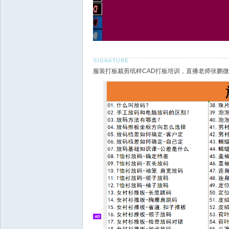
服装打板裁剪纸样CAD打板培训，直播老师张鹏微信18