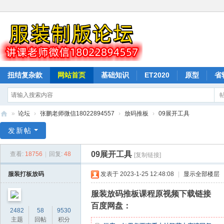
扭结复杂款
网站首页
基础知识
ET2020
原型
省
驳样按样衣打版
纸样下载
排料
»
论坛
›
张鹏老师微信18022894557
›
放码推板
›
09展开工具
山
发新帖
本
09展开工具
查看:
18756
|
回复:
48
[复制链接]
教
育
服装打板放码
发表于 2023-1-25 12:48:08
|
显示全部楼层
服
服装放码推板课程原视频下载链接
装
百度网盘：
2482
58
9530
打
主题
回帖
积分