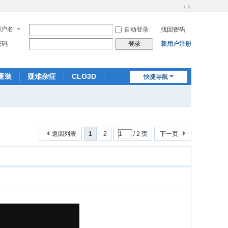
切
换
用户名
自动登录
找回密码
到
宽
密码
新用户注册
登录
版
童装
疑难杂症
CLO3D
快捷导航
放码
版师进修
返回列表
1
2
/ 2 页
下一页