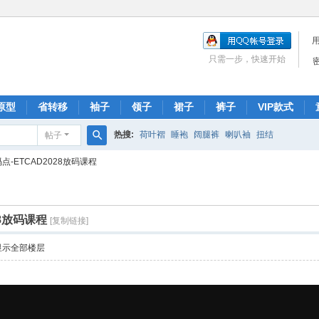
只需一步，快速开始
原型
省转移
袖子
领子
裙子
裤子
VIP款式
热搜:
荷叶褶
睡袍
阔腿裤
喇叭袖
扭结
帖子
搜
点-ETCAD2028放码课程
索
28放码课程
[复制链接]
显示全部楼层