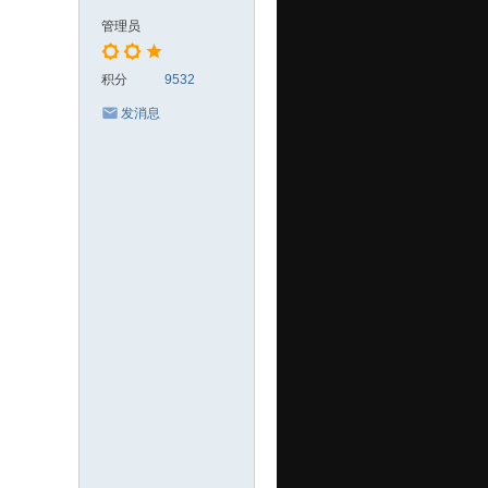
板
管理员
纸
样
积分
9532
C
发消息
A
D
制
版
放
码