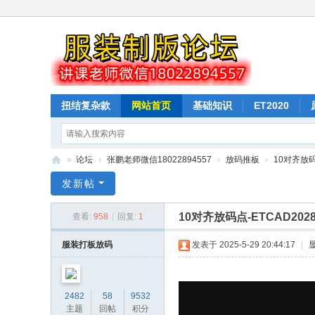
扭结复杂款
网站首页
基础知识
ET2020
驳样按样衣打版
纸样下载
排料
»
论坛
›
张鹏老师微信18022894557
›
放码推板
›
10对齐放码
山
发新帖
本
10对齐放码点-ETCAD20
查看:
958
|
回复:
1
教
育
服装打板放码
发表于 2025-5-29 20:44:17
|
服
装
2482
58
9532
打
主题
回帖
积分