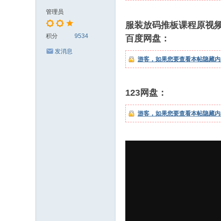
板
管理员
纸
服装放码推板课程原视
样
积分
9534
百度网盘：
C
发消息
游客，如果您要查看本帖隐藏内
A
D
制
123网盘：
版
游客，如果您要查看本帖隐藏内
放
码