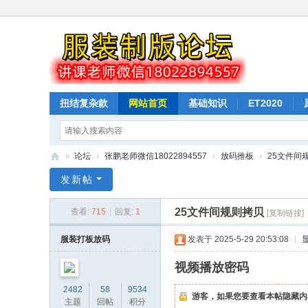
扭结复杂款
网站首页
基础知识
ET2020
驳样按样衣打版
纸样下载
排料
»
论坛
›
张鹏老师微信18022894557
›
放码推板
›
25文件间
山
发新帖
本
25文件间规则拷贝
查看:
715
|
回复:
1
[复制链接]
教
育
服装打板放码
发表于 2025-5-29 20:53:08
|
服
视频播放密码
装
2482
58
9534
打
游客，如果您要查看本帖隐藏内
主题
回帖
积分