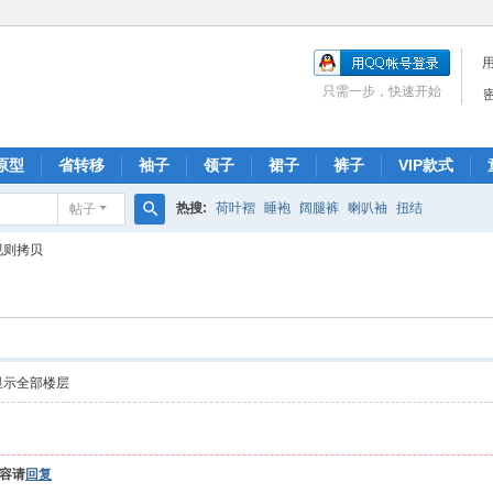
只需一步，快速开始
原型
省转移
袖子
领子
裙子
裤子
VIP款式
热搜:
荷叶褶
睡袍
阔腿裤
喇叭袖
扭结
帖子
搜
规则拷贝
索
显示全部楼层
容请
回复