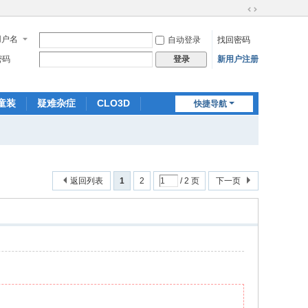
切
换
用户名
自动登录
找回密码
到
宽
密码
新用户注册
登录
版
童装
疑难杂症
CLO3D
快捷导航
放码
版师进修
返回列表
1
2
/ 2 页
下一页