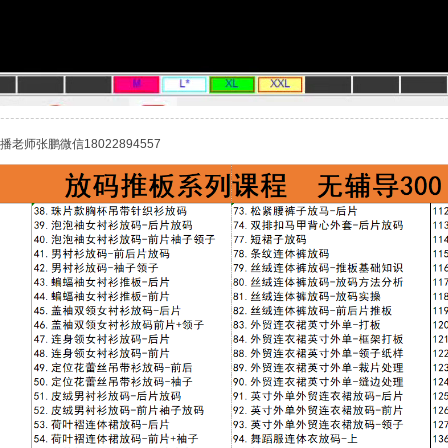
师张鹏微信18022894557