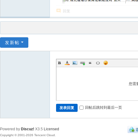
回复
发新帖
您需
回帖后跳转到最后一页
发表回复
Powered by
Discuz!
X3.5
Licensed
Copyright © 2001-2026 Tencent Cloud.