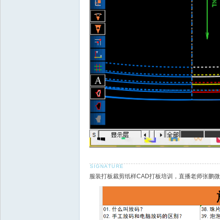
服装打板裁剪纸样CAD打板培训，直播老师张鹏微信18