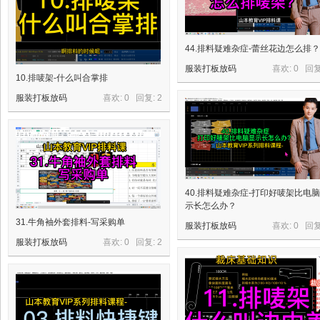
44.排料疑难杂症-蕾丝花边怎么排？
服装打板放码
喜欢: 0 回
10.排唛架-什么叫合掌排
服装打板放码
喜欢: 0 回复:
2
40.排料疑难杂症-打印好唛架比电
示长怎么办？
31.牛角袖外套排料-写采购单
服装打板放码
喜欢: 0 回
服装打板放码
喜欢: 0 回复:
2