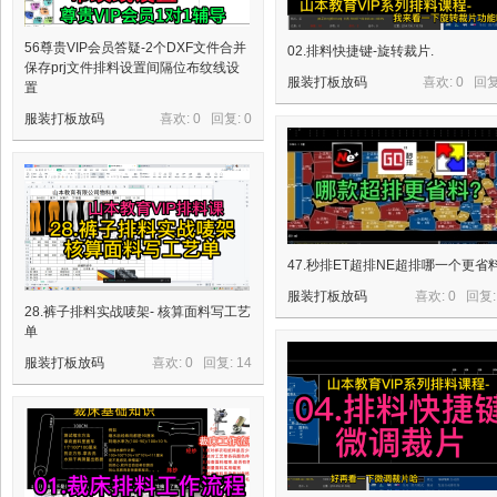
56尊贵VIP会员答疑-2个DXF文件合并
02.排料快捷键-旋转裁片.
保存prj文件排料设置间隔位布纹线设
服装打板放码
喜欢: 0 回
置
服装打板放码
喜欢: 0 回复:
0
47.秒排ET超排NE超排哪一个更省
服装打板放码
喜欢: 0 回复
28.裤子排料实战唛架- 核算面料写工艺
单
服装打板放码
喜欢: 0 回复:
14