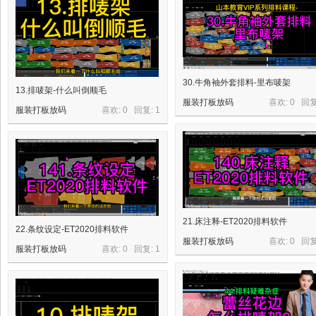
板
纸
样
C
30.牛角袖外套排料-里布唛架
A
13.排唛架-什么叫倒顺毛
服装打板放码
喜欢: 0 回
D
服装打板放码
喜欢: 0 回复:
1
制
版
放
码
21.床注释-ET2020排料软件
22.条纹设定-ET2020排料软件
服装打板放码
喜欢: 0 回
服装打板放码
喜欢: 0 回复:
1