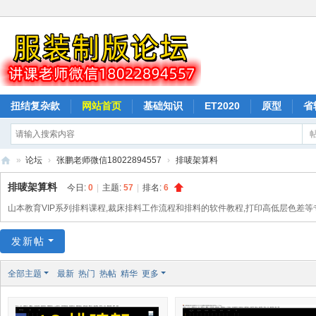
扭结复杂款
网站首页
基础知识
ET2020
原型
省
驳样按样衣打版
纸样下载
排料
»
论坛
›
张鹏老师微信18022894557
›
排唛架算料
山
排唛架算料
今日:
0
|
主题:
57
|
排名:
6
本
山本教育VIP系列排料课程,裁床排料工作流程和排料的软件教程,打印高低层色差等
教
发新帖
育
服
全部主题
最新
热门
热帖
精华
更多
装
打