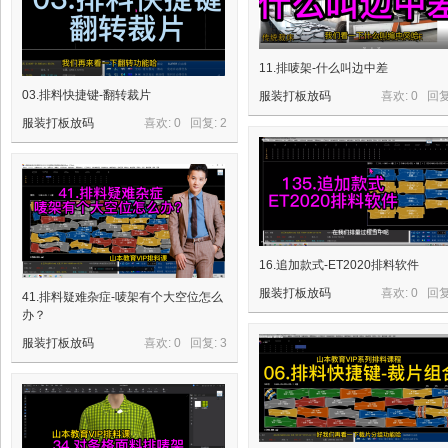
11.排唛架-什么叫边中差
03.排料快捷键-翻转裁片
服装打板放码
喜欢: 0 回
服装打板放码
喜欢: 0 回复:
2
16.追加款式-ET2020排料软件
服装打板放码
喜欢: 0 回
41.排料疑难杂症-唛架有个大空位怎么
办？
服装打板放码
喜欢: 0 回复:
3