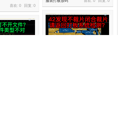
服装打板放码
喜欢: 0 回复:
0
喜欢: 0 回复:
0
42发现不裁片闭合裁片，请返回打板
系统检测？
件打不开打版文件？显
服装打板放码
喜欢: 0 回复:
0
喜欢: 0 回复:
0
26ET文件类型不对？怎么解决
显示不全，很多功能被
服装打板放码
喜欢: 0 回复:
0