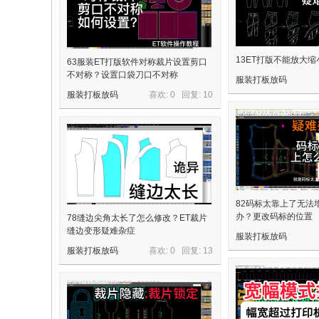
板
纸
样
13ET打版不能放大
63服装ET打版软件对称裁片设置剪口
C
不对称？设置口袋刀口不对称
服装打板放码
A
服装打板放码
喜欢: 0 回复:
10
D
制
版
放
码
82码标太靠上了无法
办？更改码标的位置
78缝边尖角太长了怎么修改？ET裁片
缝边变形疑难杂症
服装打板放码
服装打板放码
喜欢: 0 回复:
13