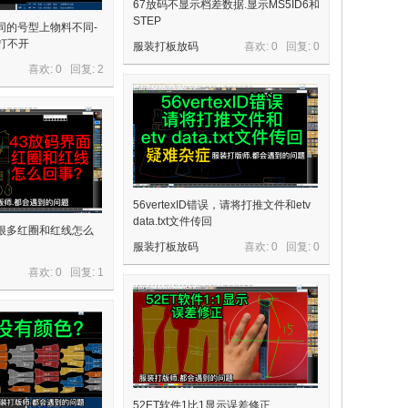
67放码不显示档差数据.显示MS5ID6和
STEP
同的号型上物料不同-
打不开
服装打板放码
喜欢: 0 回复:
0
喜欢: 0 回复:
2
56vertexID错误，请将打推文件和etv
data.txt文件传回
现很多红圈和红线怎么
服装打板放码
喜欢: 0 回复:
0
喜欢: 0 回复:
1
52ET软件1比1显示误差修正