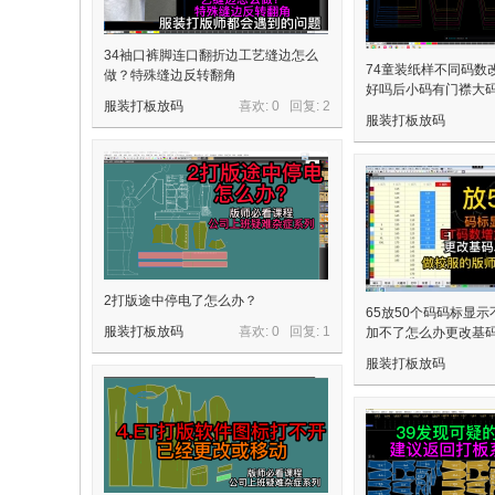
34袖口裤脚连口翻折边工艺缝边怎么
74童装纸样不同码数
做？特殊缝边反转翻角
好吗后小码有门襟大
服装打板放码
喜欢: 0 回复:
2
服装打板放码
2打版途中停电了怎么办？
65放50个码码标显示
服装打板放码
喜欢: 0 回复:
1
加不了怎么办更改基码
服装打板放码