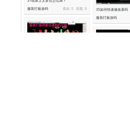
37线条上太多点怎么调？
服装打板放码
喜欢: 0 回复:
0
35如何快速修改基码
服装打板放码
31ET打版软件怎么让裁片填充颜色
30裁床打印的字太小
服装打板放码
喜欢: 0 回复:
0
服装打板放码
24平剪附件功能排料打印只有一个码
25ET2020平剪附
怎么办