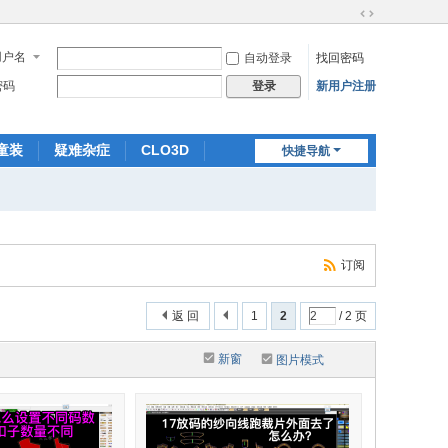
切
换
用户名
自动登录
找回密码
到
宽
密码
新用户注册
登录
版
童装
疑难杂症
CLO3D
快捷导航
放码
版师进修
订阅
返 回
1
2
/ 2 页
新窗
图片模式