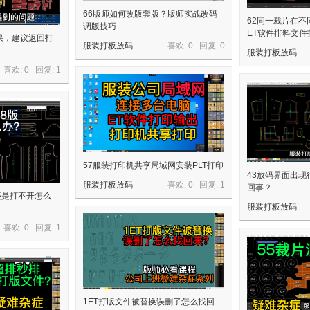
66版师如何改版套版？版师实战改码
62同一裁片在不
调版技巧
ET软件排料文件
果，建议返回打
服装打板放码
喜欢: 0 回复:
0
服装打板放码
喜欢: 0 回复:
1
57服装打印机共享局域网安装PLT打印
43放码界面出
服装打板放码
喜欢: 0 回复:
1
回事？
版还是打不开怎么
服装打板放码
喜欢: 0 回复:
1
1ET打版文件被替换误删了怎么找回