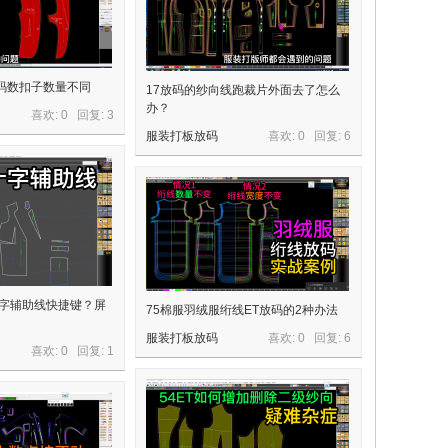
码数扣子数量不同
17放码的纱向线跑裁片外面去了怎么
办？
喜欢: 0 回复:
3
服装打板放码
喜欢: 0 回复:
6
十字辅助线快捷键？屏
75棉服羽绒服绗线ET放码的2种办法
服装打板放码
喜欢: 0 回复:
6
喜欢: 0 回复:
1