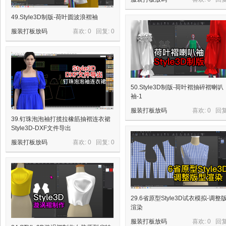
49.Style3D制版-荷叶圆波浪褶袖
服装打板放码
喜欢: 0 回复:
0
50.Style3D制版-荷叶褶抽碎褶喇叭
袖-1
服装打板放码
喜欢: 0 回
39.钉珠泡泡袖打揽拉橡筋抽褶连衣裙
Style3D-DXF文件导出
服装打板放码
喜欢: 0 回复:
0
29.6省原型Style3D试衣模拟-调整
渲染
服装打板放码
喜欢: 0 回