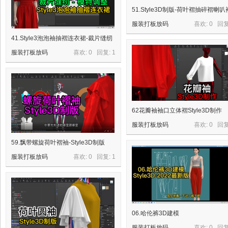
51.Style3D制版-荷叶褶抽碎褶喇叭
服装打板放码
喜欢: 0 回
41.Style3泡泡袖抽褶连衣裙-裁片缝纫
服装打板放码
喜欢: 0 回复:
1
62花瓣袖袖口立体褶Style3D制作
服装打板放码
喜欢: 0 回
59.飘带螺旋荷叶褶袖-Style3D制版
服装打板放码
喜欢: 0 回复:
1
06.哈伦裤3D建模
服装打板放码
喜欢: 0 回