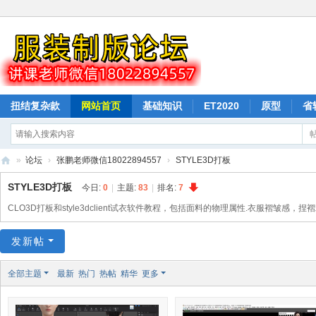
扭结复杂款
网站首页
基础知识
ET2020
原型
省
驳样按样衣打版
纸样下载
排料
»
论坛
›
张鹏老师微信18022894557
›
STYLE3D打板
山
STYLE3D打板
今日:
0
|
主题:
83
|
排名:
7
本
CLO3D打板和style3dclient试衣软件教程，包括面料的物理属性.衣服褶皱感
教
发新帖
育
服
全部主题
最新
热门
热帖
精华
更多
装
打