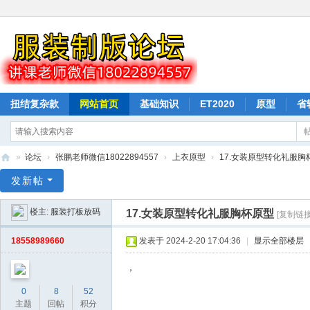
扭结复杂款
网站首页
基础知识
ET2020
原型
省
驳样按样衣打版
纸样下载
排料
»
论坛
›
张鹏老师微信18022894557
›
上衣原型
›
17.女装原型转化礼服胸
山
发新帖
本
楼主:
服装打板放码
17.女装原型转化礼服胸杯原型
[复制链接
教
育
18558989660
发表于 2024-2-20 17:04:36
|
显示全部楼层
服
，
装
0
8
52
打
主题
回帖
积分