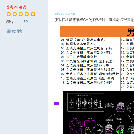
板
尊贵VIP会员
纸
服装打板裁剪纸样CAD打板培训，直播老师张鹏微信18
样
积分
52
C
发消息
A
D
制
版
放
码