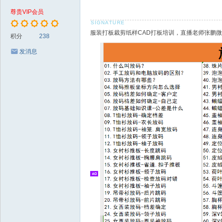
板
尊贵VIP会员
纸
服装打板裁剪纸样CAD打板培训，直播老师张鹏微信18
样
积分
238
C
发消息
A
D
制
版
放
码