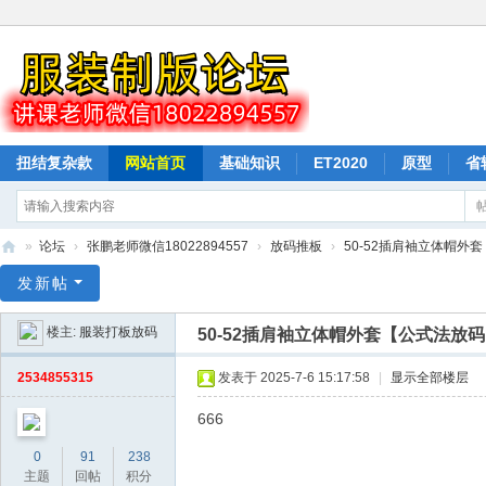
扭结复杂款
网站首页
基础知识
ET2020
原型
省
驳样按样衣打版
纸样下载
排料
»
论坛
›
张鹏老师微信18022894557
›
放码推板
›
50-52插肩袖立体帽外
山
发新帖
本
楼主:
服装打板放码
50-52插肩袖立体帽外套【公式法放
教
育
2534855315
发表于 2025-7-6 15:17:58
|
显示全部楼层
服
666
装
0
91
238
打
主题
回帖
积分